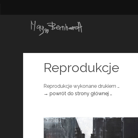
Reprodukcje
Reprodukcje wykonane drukiem …
→ powrót do strony głównej …