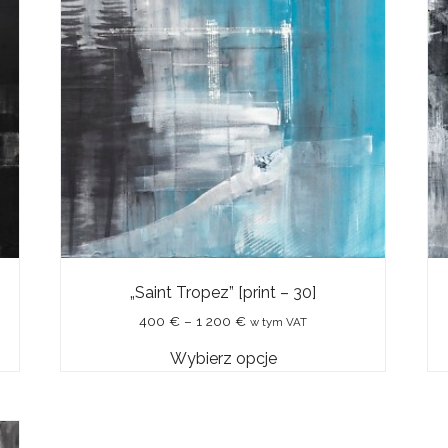
„Saint Tropez” [print – 30]
Zakres
400
€
–
1 200
€
w tym VAT
cen:
Wybierz opcje
od
Ten
400 €
do
produkt
1
ma
200 €