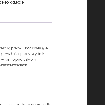
a:
Reprodukcje
łość pracy i umożliwiają jej
j trwałości pracy, wydruk
ć w ramie pod szkłem
 właściwościach
 praca jest opakowana w pudło