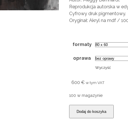
200 €
Reprodukcja autorska w edyc
Cyfrowy druk pigmentowy.
Oryginał: Akryl na mdf / 10
formaty
oprawa
Wyczyść
600
€
w tym VAT
100 w magazynie
Dodaj do koszyka