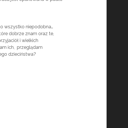
 to wszystko niepodobna…
tóre dobrze znam oraz te,
zyjaciół i wielkich
cham ich, przeglądam
jego dzieciństwa?