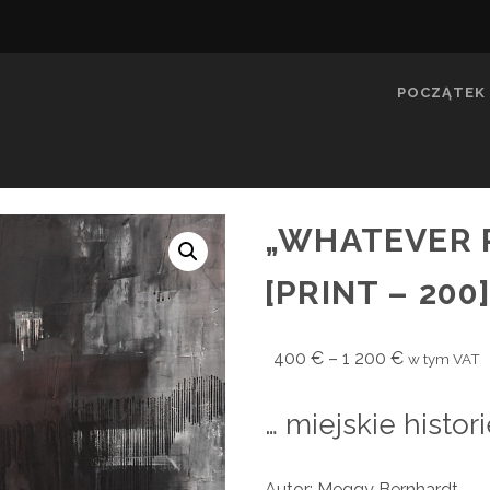
POCZĄTEK
„WHATEVER 
[PRINT – 200
Zakres
400
€
–
1 200
€
w tym VAT
cen:
od
… miejskie histori
400 €
do
1
Autor: Meggy Bernhardt