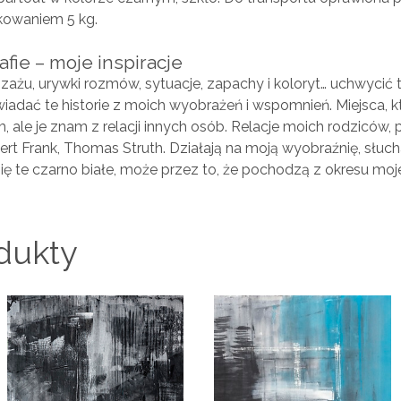
kowaniem 5 kg.
afie – moje inspiracje
zażu, urywki rozmów, sytuacje, zapachy i koloryt… uchwycić
iadać te historie z moich wyobrażeń i wspomnień. Miejsca, k
 ale je znam z relacji innych osób. Relacje moich rodziców, pr
bert Frank, Thomas Struth. Działają na moją wyobraźnię, słu
ubię te czarno białe, może przez to, że pochodzą z okresu mo
dukty