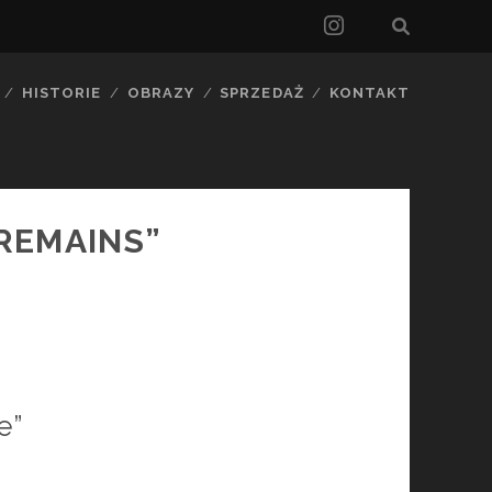
instagram
HISTORIE
OBRAZY
SPRZEDAŻ
KONTAKT
REMAINS”
]
e”