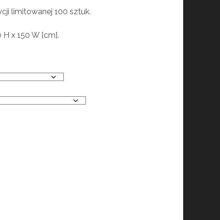
ji limitowanej 100 sztuk.
0 H x 150 W [cm].