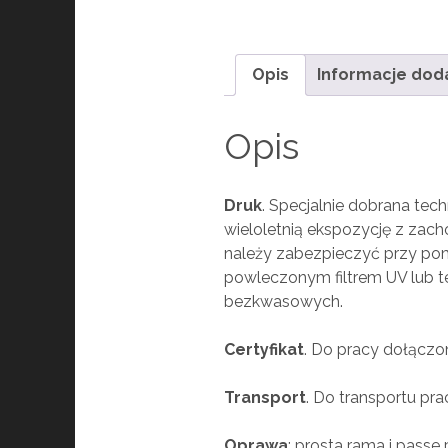
Opis
Informacje do
Opis
Druk
. Specjalnie dobrana tech
wieloletnią ekspozycję z zach
należy zabezpieczyć przy pomo
powleczonym filtrem UV lub 
bezkwasowych.
Certyfikat
. Do pracy dołączon
Transport
. Do transportu pr
Oprawa
: prosta rama i pass