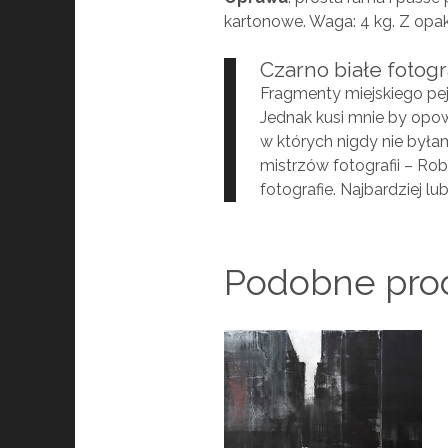
kartonowe. Waga: 4 kg. Z opa
Czarno białe fotogr
Fragmenty miejskiego pej
Jednak kusi mnie by opow
w których nigdy nie byłam,
mistrzów fotografii – Ro
fotografie. Najbardziej l
Podobne pro