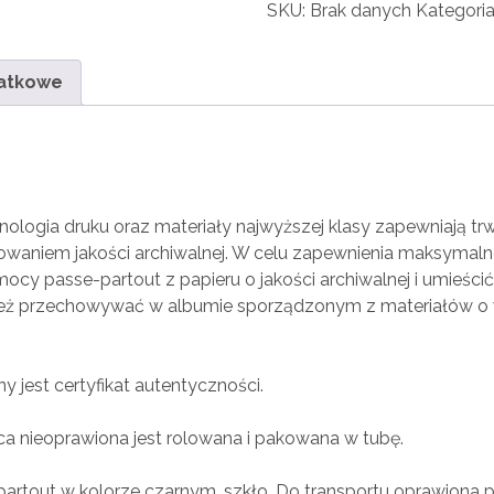
SKU:
Brak danych
Kategori
datkowe
nologia druku oraz materiały najwyższej klasy zapewniają trwa
owaniem jakości archiwalnej. W celu zapewnienia maksymalne
cy passe-partout z papieru o jakości archiwalnej i umieści
też przechowywać w albumie sporządzonym z materiałów o
y jest certyfikat autentyczności.
aca nieoprawiona jest rolowana i pakowana w tubę.
e partout w kolorze czarnym, szkło. Do transportu oprawiona