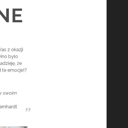
NE
Was z okazji
wino było
dzieję, że
 te emocje!?
 w swoim
rnhardt