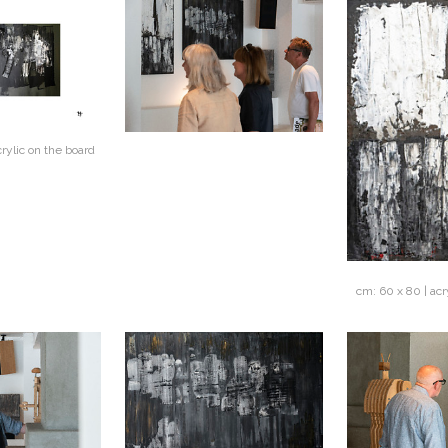
crylic on the board
cm: 60 x 80 | acr