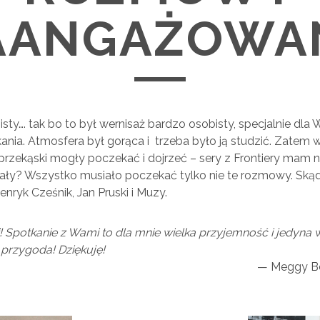
AANGAŻOWA
sty…. tak bo to był wernisaż bardzo osobisty, specjalnie dla 
nia. Atmosfera był gorąca i trzeba było ją studzić. Zatem 
rzekąski mogły poczekać i dojrzeć – sery z Frontiery mam na
? Wszystko musiało poczekać tylko nie te rozmowy. Skąd
enryk Cześnik, Jan Pruski i Muzy.
! Spotkanie z Wami to dla mnie wielka przyjemność i jedyna
 przygoda! Dziękuję!
Meggy Be