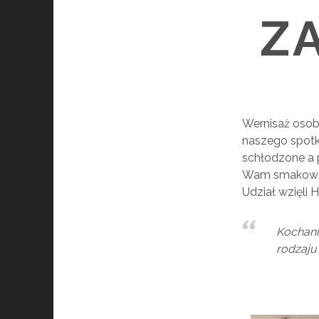
Z
Wernisaż osobi
naszego spotka
schłodzone a p
Wam smakowały
Udział wzięli H
Kochani
rodzaju