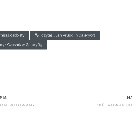
nisaż osobisty
czytaj … Jan Pruski in Galery69
nryk Cześnik w Galery69
PIS
N
Z KONTROLOWANY
WĘDRÓWKA DO