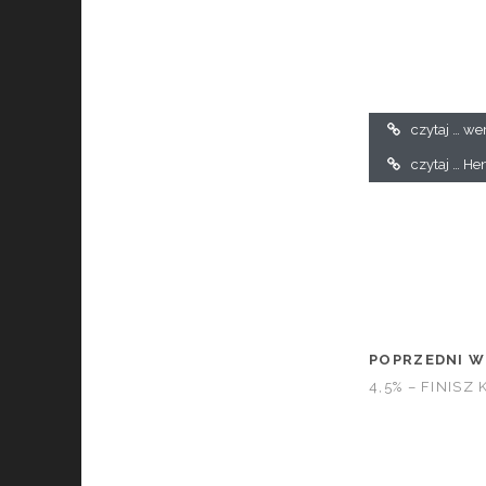
czytaj … wer
czytaj … He
POPRZEDNI W
4,5% – FINIS